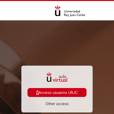
Ves al contingut principal
Inicia la sessió a Aula Virtual
Acceso usuarios URJC
Other access